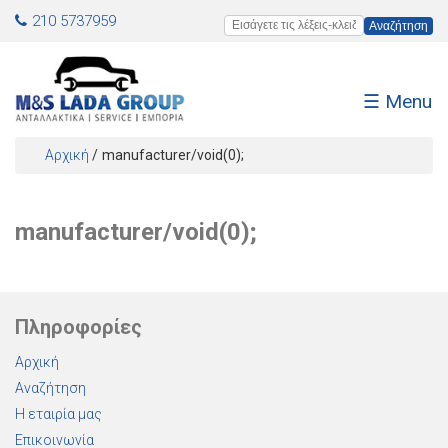
Jump to navigation
210 5737959
Εισάγετε τις λέξεις-κλειδιά
☰ Menu
Αρχική
/
manufacturer/void(0);
Είστε εδώ
manufacturer/void(0);
Πληροφορίες
Αρχική
Αναζήτηση
Η εταιρία μας
Επικοινωνία