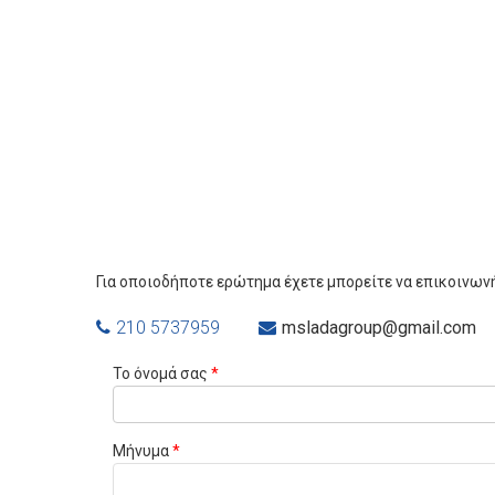
Για οποιοδήποτε ερώτημα έχετε μπορείτε να επικοινων
210 5737959
msladagroup@gmail.com
Το όνομά σας
*
Μήνυμα
*