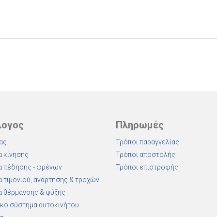
λογος
Πληρωμές
ας
Τρόποι παραγγελίας
 κίνησης
Τρόποι αποστολής
 πέδησης - φρένων
Τρόποι επιστροφής
 τιμονιού, ανάρτησης & τροχών
 θέρμανσης & ψύξης
κό σύστημα αυτοκινήτου