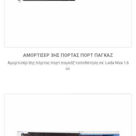
ΑΜΟΡΤΙΣΈΡ 3ΗΣ ΠΌΡΤΑΣ ΠΟΡΤ ΠΑΓΚΆΖ
Αμορτισέρ 3ης πόρτας πορτ παγκάζ τοποθέτηση σε Lada Niva 1.6
cc