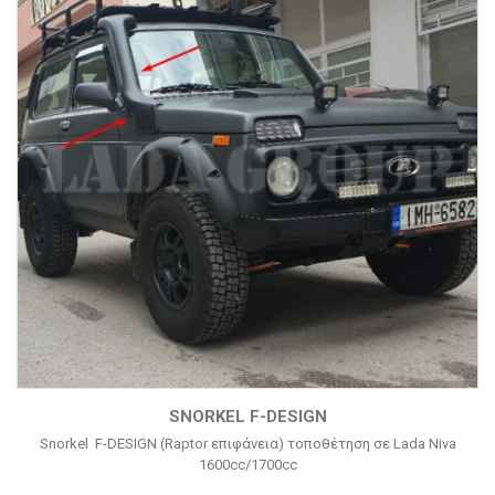
SNORKEL F-DESIGN
Snorkel F-DESIGN (Raptor επιφάνεια) τοποθέτηση σε Lada Niva
1600cc/1700cc