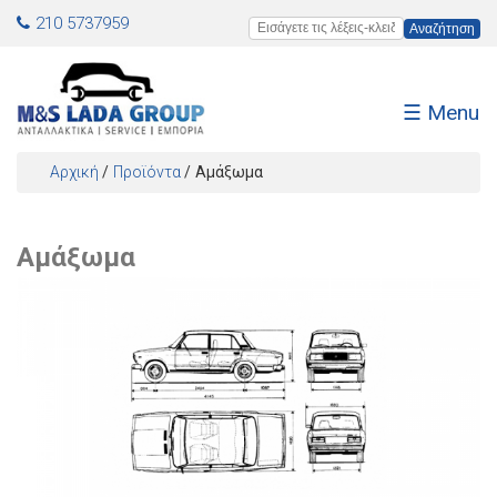
Jump to navigation
210 5737959
Εισάγετε τις λέξεις-κλειδιά
☰ Menu
Αρχική
/
Προϊόντα
/
Αμάξωμα
Είστε εδώ
Αμάξωμα