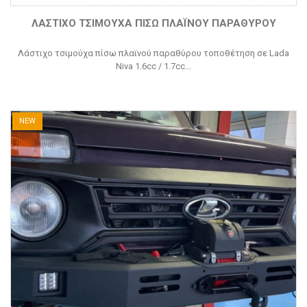
ΛΆΣΤΙΧΟ ΤΣΙΜΟΎΧΑ ΠΊΣΩ ΠΛΑΪΝΟΎ ΠΑΡΑΘΎΡΟΥ
Λάστιχο τσιμούχα πίσω πλαϊνού παραθύρου τοποθέτηση σε Lada
Niva 1.6cc / 1.7cc...
NEW