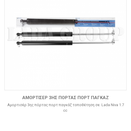
ΑΜΟΡΤΙΣΈΡ 3ΗΣ ΠΌΡΤΑΣ ΠΟΡΤ ΠΑΓΚΆΖ
Αμορτισέρ 3ης πόρτας πορτ παγκάζ τοποθέτηση σε Lada Niva 1.7
cc