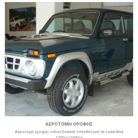
ΑΕΡΟΤΟΜΉ ΟΡΟΦΉΣ
Αεροτομή οροφής τύπου Everest τοποθέτηση σε Lada Niva
1700cc/1600cc