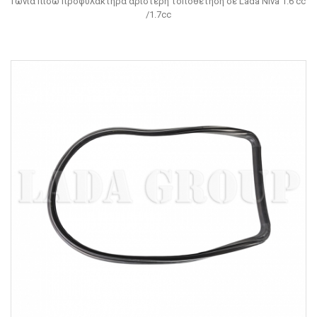
Γωνία πίσω προφυλακτήρα αριστερή τοποθέτηση σε Lada Niva 1.6 cc
/1.7cc