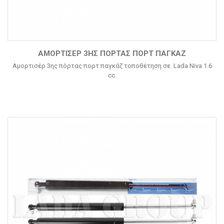
ΑΜΟΡΤΙΣΈΡ 3ΗΣ ΠΌΡΤΑΣ ΠΟΡΤ ΠΑΓΚΆΖ
Αμορτισέρ 3ης πόρτας πορτ παγκάζ τοποθέτηση σε Lada Niva 1.6
cc