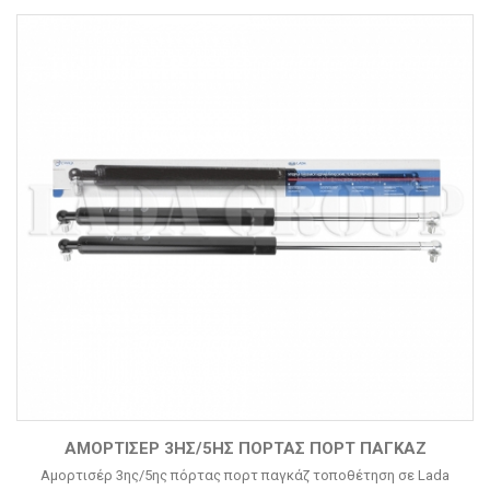
ΑΜΟΡΤΙΣΈΡ 3ΗΣ/5ΗΣ ΠΌΡΤΑΣ ΠΟΡΤ ΠΑΓΚΆΖ
Αμορτισέρ 3ης/5ης πόρτας πορτ παγκάζ τοποθέτηση σε Lada