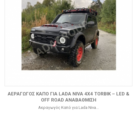
ΑΕΡΑΓΩΓΌΣ ΚΑΠΌ ΓΙΑ LADA NIVA 4X4 TORBIK – LED &
OFF ROAD ΑΝΑΒΆΘΜΙΣΗ
Αεραγωγός Καπό για Lada Niva...