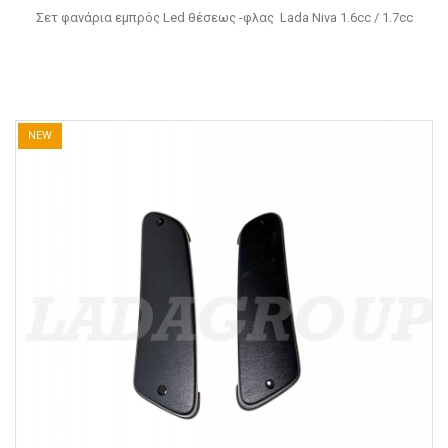
Σετ φανάρια εμπρός Led θέσεως -φλας Lada Niva 1.6cc / 1.7cc
NEW