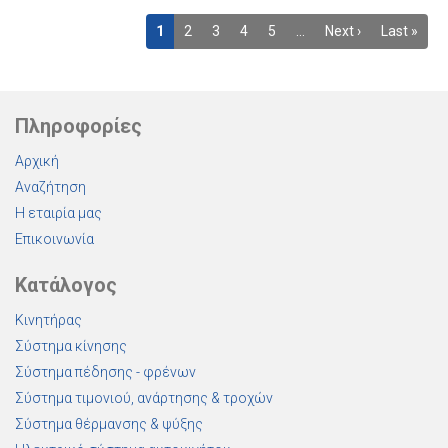
1
2
3
4
5
…
Next ›
Last »
Πληροφορίες
Αρχική
Αναζήτηση
Η εταιρία μας
Επικοινωνία
Κατάλογος
Κινητήρας
Σύστημα κίνησης
Σύστημα πέδησης - φρένων
Σύστημα τιμονιού, ανάρτησης & τροχών
Σύστημα θέρμανσης & ψύξης