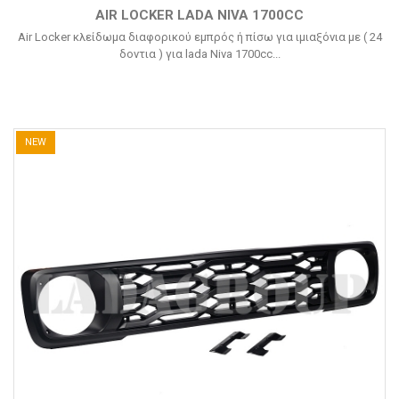
AIR LOCKER LADA NIVA 1700CC
Air Locker κλείδωμα διαφορικού εμπρός ή πίσω για ιμιαξόνια με ( 24
δοντια ) για lada Niva 1700cc...
NEW