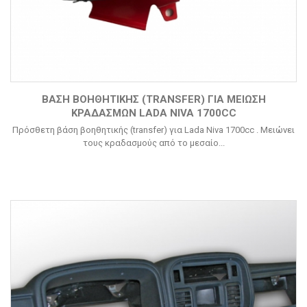
ΒΆΣΗ ΒΟΗΘΗΤΙΚΉΣ (TRANSFER) ΓΙΑ ΜΕΊΩΣΗ
ΚΡΑΔΑΣΜΏΝ LADA NIVA 1700CC
Πρόσθετη βάση βοηθητικής (transfer) για Lada Niva 1700cc . Μειώνει
τους κραδασμούς από το μεσαίο...