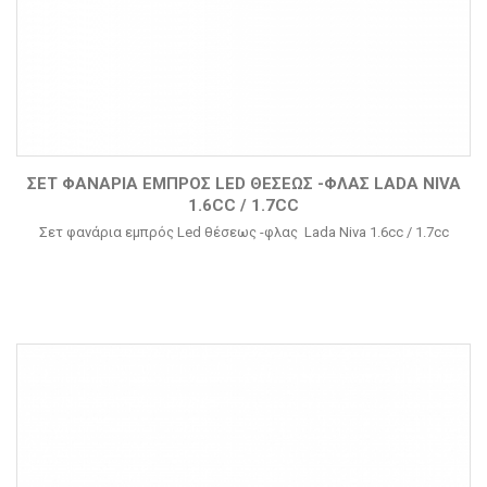
ΣΕΤ ΦΑΝΆΡΙΑ ΕΜΠΡΌΣ LED ΘΈΣΕΩΣ -ΦΛΑΣ LADA NIVA
1.6CC / 1.7CC
Σετ φανάρια εμπρός Led θέσεως -φλας Lada Niva 1.6cc / 1.7cc