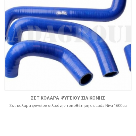
ΣΕΤ ΚΟΛΆΡΑ ΨΥΓΕΊΟΥ ΣΙΛΙΚΌΝΗΣ
Σετ κολάρα ψυγείου σιλικόνης τοποθέτηση σε Lada Niva 1600cc