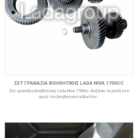
ΣΕΤ ΓΡΑΝΆΖΙΑ ΒΟΗΘΗΤΙΚΉΣ LADA NIVA 1700CC
Σετ γρανάζια βοηθητικής Lada Niva 1700cc .Αυξάνει τη ροπή στο
αργό του βοηθητικού κιβωτίου...