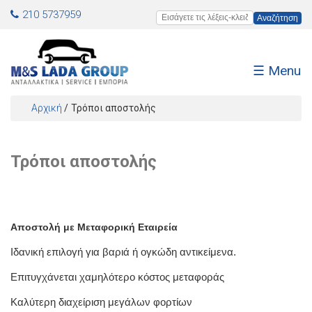
Jump to navigation
210 5737959
Εισάγετε τις λέξεις-κλειδιά
☰ Menu
Αρχική
/
Τρόποι αποστολής
Είστε εδώ
Τρόποι αποστολής
Αποστο
λή
με Μεταφορική Εταιρεία
Ιδανική επιλογή για βαριά ή ογκώδη αντικείμενα.
Επιτυγχάνεται χαμηλότερο κόστος μεταφοράς
Καλύτερη διαχείριση μεγάλων φορτίων