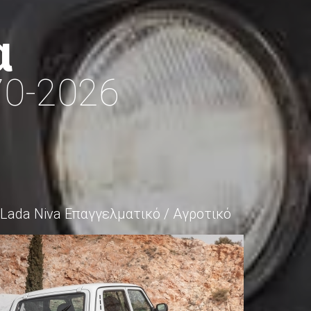
α
70-2026
Lada Niva Επαγγελματικό / Αγροτικό