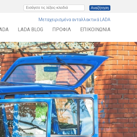
Εισάγετε τις λέξεις-κλειδιά
Μεταχειρισμένα ανταλλακτικά LADA
LADA
LADA BLOG
ΠΡΟΦΊΛ
ΕΠΙΚΟΙΝΩΝΊΑ