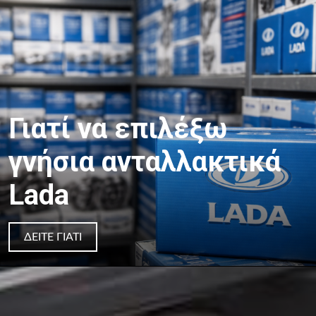
Γιατί να επιλέξω
γνήσια ανταλλακτικά
Lada
ΔΕΊΤΕ ΓΙΑΤΊ