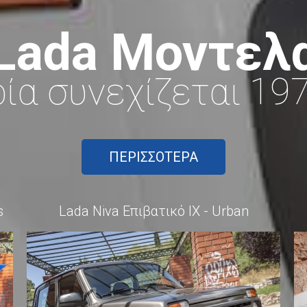
Lada Μοντελ
ρία συνεχίζεται 19
ΠΕΡΙΣΣΌΤΕΡΑ
s
Lada Niva Επιβατικό ΙΧ - Urban