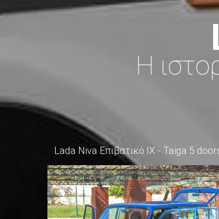
Η ιστο
Lada Niva Επιβατικό ΙΧ - Taiga 5 door