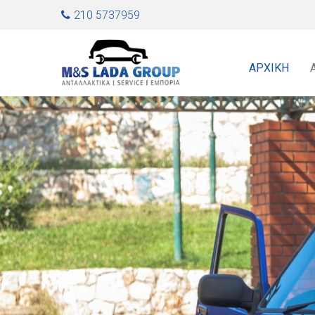
Jump to navigation
210 5737959
ΑΡΧΙΚΉ