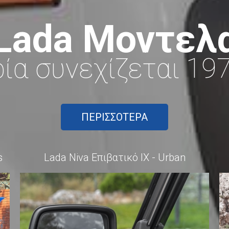
Lada Μοντελ
ρία συνεχίζεται 19
ΠΕΡΙΣΣΌΤΕΡΑ
s
Lada Niva Επιβατικό ΙΧ - Urban