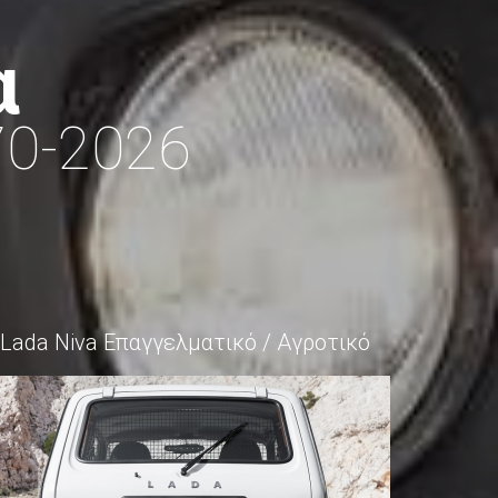
α
70-2026
Lada Niva Επαγγελματικό / Αγροτικό