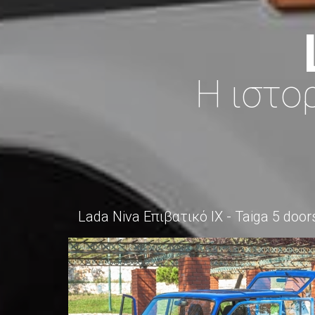
Η ιστο
Lada Niva Επιβατικό ΙΧ - Taiga 5 door