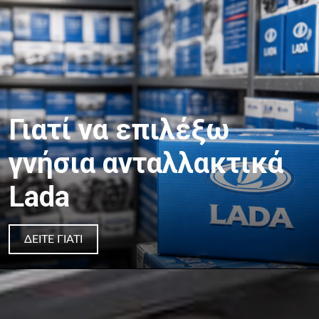
Γιατί να επιλέξω
γνήσια ανταλλακτικά
Lada
ΔΕΊΤΕ ΓΙΑΤΊ