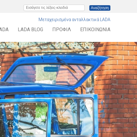
Εισάγετε τις λέξεις-κλειδιά
Μεταχειρισμένα ανταλλακτικά LADA
LADA
LADA BLOG
ΠΡΟΦΊΛ
ΕΠΙΚΟΙΝΩΝΊΑ