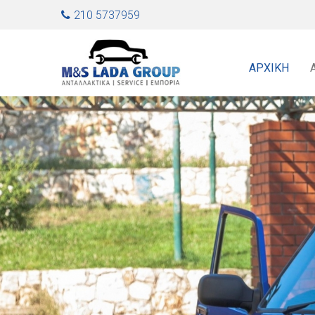
Jump to navigation
210 5737959
ΑΡΧΙΚΉ