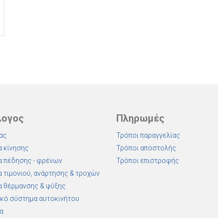
λογος
Πληρωμές
ας
Τρόποι παραγγελίας
 κίνησης
Τρόποι αποστολής
 πέδησης - φρένων
Τρόποι επιστροφής
 τιμονιού, ανάρτησης & τροχών
 θέρμανσης & ψύξης
κό σύστημα αυτοκινήτου
α