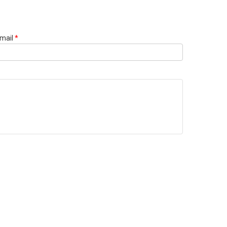
mail
*
Websi
URL