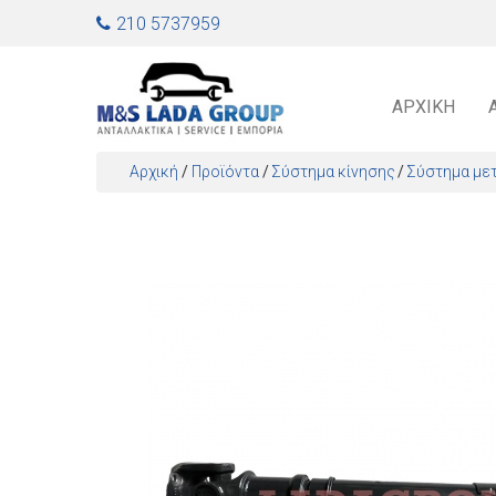
Jump to navigation
210 5737959
ΑΡΧΙΚΉ
Αρχική
/
Προϊόντα
/
Σύστημα κίνησης
Σύστημα με