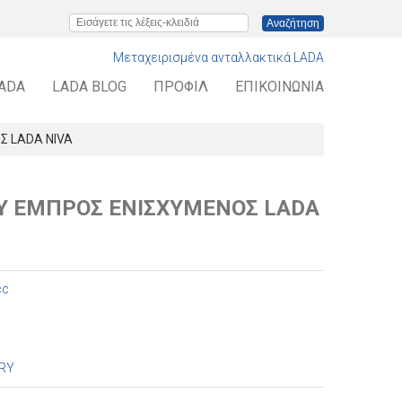
Εισάγετε τις λέξεις-κλειδιά
Μεταχειρισμένα ανταλλακτικά LADA
LADA
LADA BLOG
ΠΡΟΦΊΛ
ΕΠΙΚΟΙΝΩΝΊΑ
Σ LADA NIVA
Υ ΕΜΠΡΟΣ ΕΝΙΣΧΥΜΕΝΟΣ LADA
cc
RY