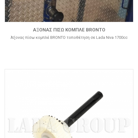
ΆΞΟΝΑΣ ΠΊΣΩ ΚΟΜΠΛΈ BRONTO
Άξονας πίσω κομπλέ BRONTO τοποθέτηση σε Lada Niva 1700cc