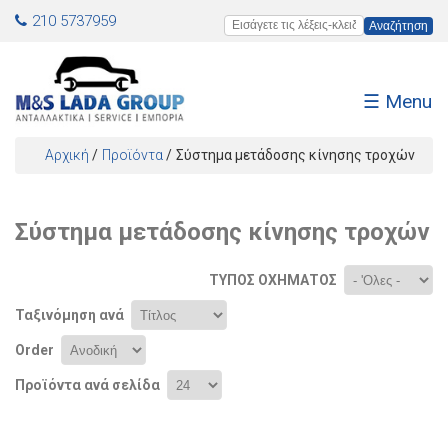
Jump to navigation
210 5737959
Εισάγετε τις λέξεις-κλειδιά
☰ Menu
Αρχική
/
Προϊόντα
/
Σύστημα μετάδοσης κίνησης τροχών
Είστε εδώ
Σύστημα μετάδοσης κίνησης τροχών
ΤΎΠΟΣ ΟΧΉΜΑΤΟΣ
Ταξινόμηση ανά
Order
Προϊόντα ανά σελίδα
Σελίδες