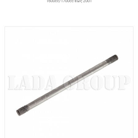
1600cc/1700cc έως 2001