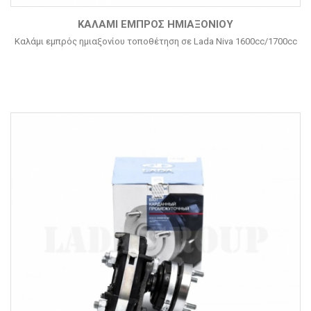
ΚΑΛΆΜΙ ΕΜΠΡΌΣ ΗΜΙΑΞΟΝΊΟΥ
Καλάμι εμπρός ημιαξονίου τοποθέτηση σε Lada Niva 1600cc/1700cc