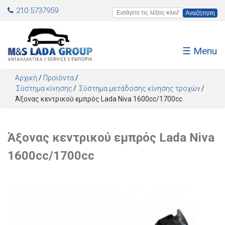
Jump to navigation
210 5737959
Εισάγετε τις λέξεις-κλειδιά
☰ Menu
Αρχική
/
Προϊόντα
/
Σύστημα κίνησης
Σύστημα μετάδοσης κίνησης τροχών
Άξονας κεντρικού εμπρός Lada Niva 1600cc/1700cc
Άξονας κεντρικού εμπρός Lada Niva
1600cc/1700cc