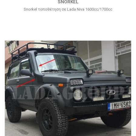
SNORKEL
Snorkel τοποθέτηση σε Lada Niva 1600cc/1700cc