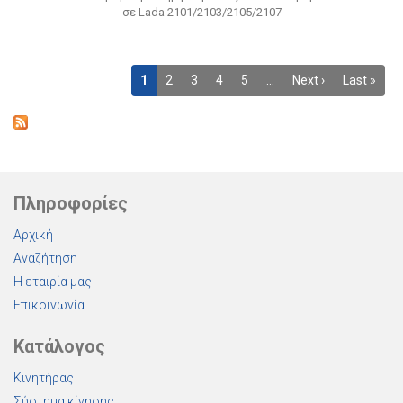
σε Lada 2101/2103/2105/2107
1
2
3
4
5
…
Next ›
Last »
Πληροφορίες
Αρχική
Αναζήτηση
Η εταιρία μας
Επικοινωνία
Κατάλογος
Κινητήρας
Σύστημα κίνησης