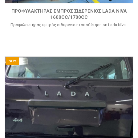
ΠΡΟΦΥΛΑΚΤΉΡΑΣ ΕΜΠΡΌΣ ΣΙΔΕΡΈΝΙΟΣ LADA NIVA
1600CC/1700CC
Προφυλακτήρας εμπρός σιδερένιος τοποθέτηση σε Lada Niva...
NEW