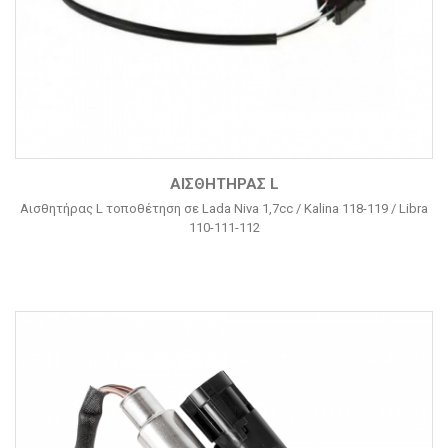
ΑΙΣΘΗΤΉΡΑΣ L
Αισθητήρας L τοποθέτηση σε Lada Niva 1,7cc / Kalina 118-119 / Libra
110-111-112