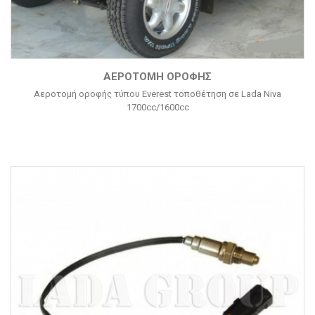
ΑΕΡΟΤΟΜΉ ΟΡΟΦΉΣ
Αεροτομή οροφής τύπου Everest τοποθέτηση σε Lada Niva
1700cc/1600cc