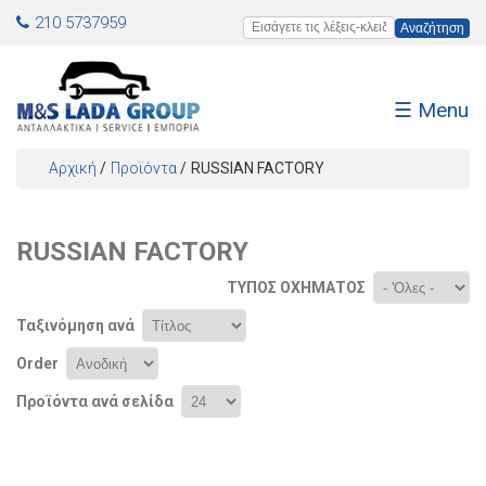
Jump to navigation
210 5737959
Εισάγετε τις λέξεις-κλειδιά
☰ Menu
Αρχική
/
Προϊόντα
/
RUSSIAN FACTORY
Είστε εδώ
RUSSIAN FACTORY
ΤΎΠΟΣ ΟΧΉΜΑΤΟΣ
Ταξινόμηση ανά
Order
Προϊόντα ανά σελίδα
Σελίδες