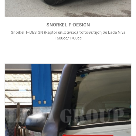
SNORKEL F-DESIGN
Snorkel F-DESIGN (Raptor επιφάνεια) τοποθέτηση σε Lada Niva
1600cc/1700cc