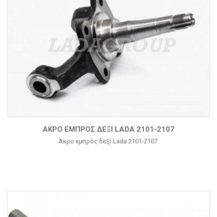
ΆΚΡΟ ΕΜΠΡΌΣ ΔΕΞΊ LADA 2101-2107
Άκρο εμπρός δεξί Lada 2101-2107