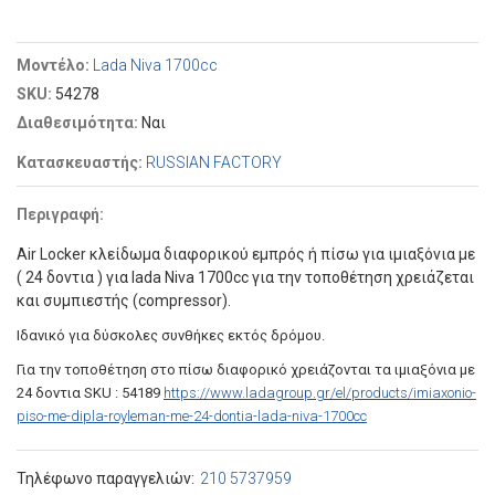
Μοντέλο:
Lada Niva 1700cc
SKU:
54278
Διαθεσιμότητα:
Ναι
Κατασκευαστής:
RUSSIAN FACTORY
Περιγραφή:
Air Locker κλείδωμα διαφορικού εμπρός ή πίσω για ιμιαξόνια με
( 24 δοντια ) για lada Niva 1700cc για την τοποθέτηση χρειάζεται
και συμπιεστής (compressor).
Ιδανικό για δύσκολες συνθήκες εκτός δρόμου.
Για την τοποθέτηση στο πίσω διαφορικό χρειάζονται τα ιμιαξόνια με
24 δοντια SKU : 54189
https://www.ladagroup.gr/el/products/imiaxonio-
piso-me-dipla-royleman-me-24-dontia-lada-niva-1700cc
Τηλέφωνο παραγγελιών:
210 5737959