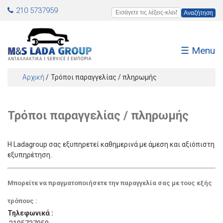
Jump to navigation
210 5737959
Εισάγετε τις λέξεις-κλειδιά
☰ Menu
Αρχική
/
Τρόποι παραγγελίας / πληρωμής
Είστε εδώ
Τρόποι παραγγελίας / πληρωμής
Η Ladagroup σας εξυπηρετεί καθημερινά με άμεση και αξιόπιστη
εξυπηρέτηση.
Μπορείτε να πραγματοποιήσετε την παραγγελία σας με τους εξής
τρόπους :
Τηλεφωνικά :