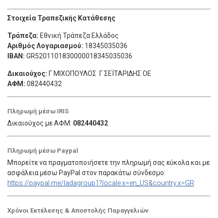
Στοιχεία Τραπεζικής Κατάθεσης
Τράπεζα:
Εθνική Τράπεζα Ελλάδος
Αριθμός Λογαριασμού:
18345035036
IBAN:
GR5201101830000018345035036
Δικαιούχος:
Γ ΜΙΧΟΠΟΥΛΟΣ Γ ΣΕΪΤΑΡΙΔΗΣ ΟE
ΑΦΜ:
082440432
Πληρωμή μέσω IRIS
Δικαιούχος με ΑΦΜ:
082440432
Πληρωμή μέσω Paypal
Μπορείτε να πραγματοποιήσετε την πληρωμή σας εύκολα και με
ασφάλεια μέσω PayPal στον παρακάτω σύνδεσμο:
https://paypal.me/ladagroup1?locale.x=en_US&country.x=GR
Χρόνοι Εκτέλεσης & Αποστολής Παραγγελιών