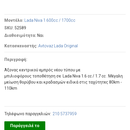
Μοντέλο:
Lada Niva 1.600cc / 1700cc
SKU:
52589
Διαθεσιμότητα:
Ναι
Κατασκευαστής:
Avtovaz Lada Original
Περιγραφή:
Άξονας κεντρικού εμπρός νέου τύπου με
μπιλιοφόρους τοποθέτηση σε Lada Niva 1.6 cc / 1.7 cc . Μέγαλη
μείωση θορύβου και κραδασμών ειδικά στις ταχύτητες 80km -
110km
Τηλέφωνο παραγγελιών:
210 5737959
Παράγγειλέ το