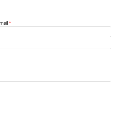
mail
*
Websi
URL