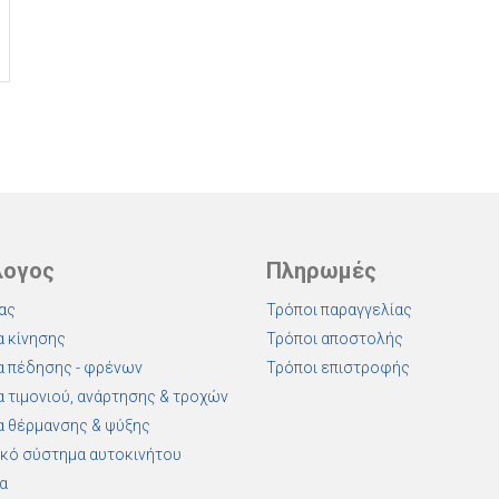
λογος
Πληρωμές
ας
Τρόποι παραγγελίας
 κίνησης
Τρόποι αποστολής
 πέδησης - φρένων
Τρόποι επιστροφής
 τιμονιού, ανάρτησης & τροχών
 θέρμανσης & ψύξης
κό σύστημα αυτοκινήτου
α