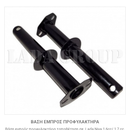
ΒΆΣΗ ΕΜΠΡΌΣ ΠΡΟΦΥΛΑΚΤΉΡΑ
Βάση εμπρός προφυλακτήρα τοποθέτηση σε Lada Niva 1.6cc/ 1.7 cc