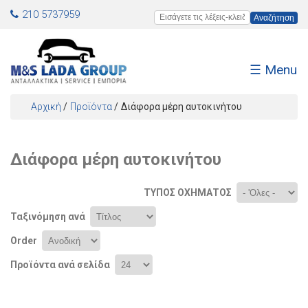
Jump to navigation
210 5737959
Εισάγετε τις λέξεις-κλειδιά
☰ Menu
Αρχική
/
Προϊόντα
/
Διάφορα μέρη αυτοκινήτου
Είστε εδώ
Διάφορα μέρη αυτοκινήτου
ΤΎΠΟΣ ΟΧΉΜΑΤΟΣ
Ταξινόμηση ανά
Order
Προϊόντα ανά σελίδα
Σελίδες