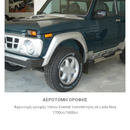
ΑΕΡΟΤΟΜΉ ΟΡΟΦΉΣ
Αεροτομή οροφής τύπου Everest τοποθέτηση σε Lada Niva
1700cc/1600cc