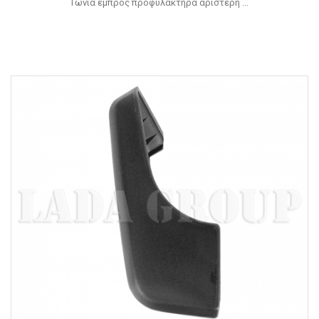
Γωνία εμπρός προφυλακτήρα αριστερή ...