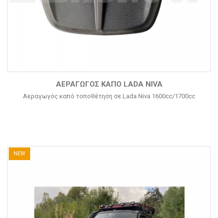
ΑΕΡΑΓΩΓΌΣ ΚΑΠΌ LADA NIVA
Αεραγωγός καπό τοποθέτηση σε Lada Niva 1600cc/1700cc
NEW