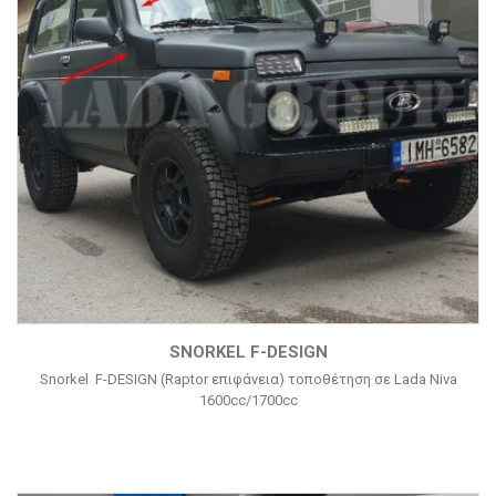
SNORKEL F-DESIGN
Snorkel F-DESIGN (Raptor επιφάνεια) τοποθέτηση σε Lada Niva
1600cc/1700cc