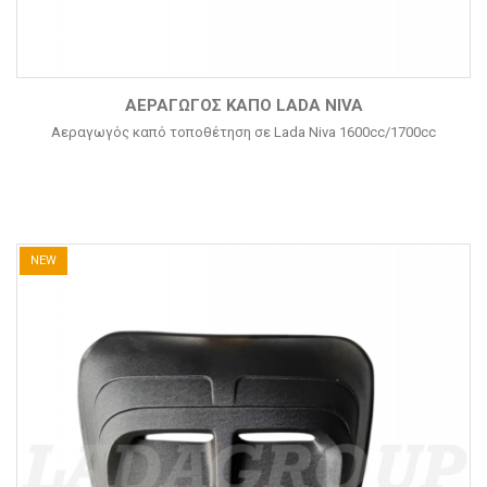
ΑΕΡΑΓΩΓΌΣ ΚΑΠΌ LADA NIVA
Αεραγωγός καπό τοποθέτηση σε Lada Niva 1600cc/1700cc
NEW