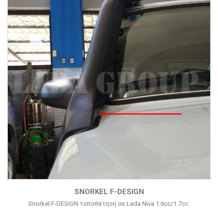
SNORKEL F-DESIGN
Snorkel F-DESIGN τοποθέτηση σε Lada Niva 1.6cc/1.7cc