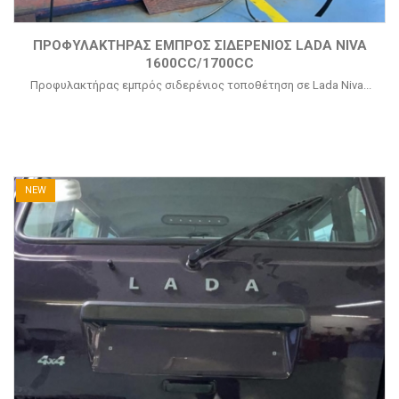
ΠΡΟΦΥΛΑΚΤΉΡΑΣ ΕΜΠΡΌΣ ΣΙΔΕΡΈΝΙΟΣ LADA NIVA
1600CC/1700CC
Προφυλακτήρας εμπρός σιδερένιος τοποθέτηση σε Lada Niva...
NEW