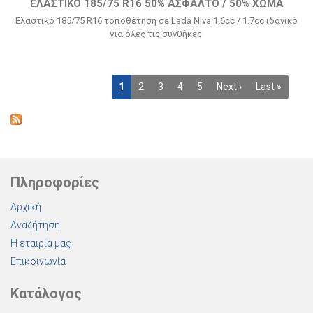
ΕΛΑΣΤΙΚΌ 185/75 R16 50% ΆΣΦΑΛΤΟ / 50% ΧΏΜΑ
Ελαστικό 185/75 R16 τοποθέτηση σε Lada Niva 1.6cc / 1.7cc ιδανικό
για όλες τις συνθήκες
1
2
3
4
5
Next ›
Last »
Πληροφορίες
Αρχική
Αναζήτηση
Η εταιρία μας
Επικοινωνία
Κατάλογος