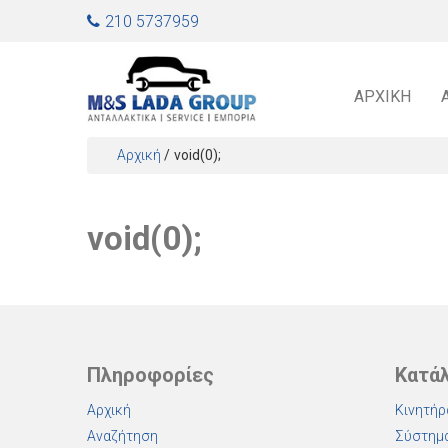
Jump to navigation
210 5737959
ΑΡΧΙΚΉ
Αρχική
/
void(0);
Είστε εδώ
void(0);
Πληροφορίες
Κατά
Αρχική
Κινητήρ
Αναζήτηση
Σύστημα