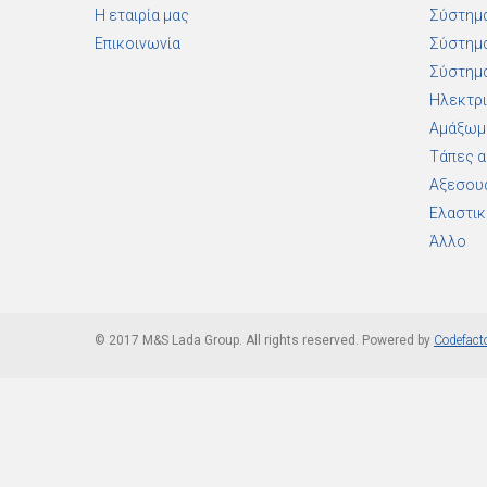
Η εταιρία μας
Σύστημα
Επικοινωνία
Σύστημα
Σύστημα
Ηλεκτρι
Αμάξωμ
Τάπες 
Αξεσου
Ελαστικ
Άλλο
Ανταλλακτικά LA
© 2017 M&S Lada Group. All rights reserved. Powered by
Codefact
Lada Niva Επαγγελματικό /
Αγροτικό
21214, 21213, 21210, 2107,