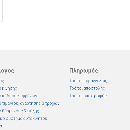
λογος
Πληρωμές
ας
Τρόποι παραγγελίας
 κίνησης
Τρόποι αποστολής
 πέδησης - φρένων
Τρόποι επιστροφής
 τιμονιού, ανάρτησης & τροχών
 θέρμανσης & ψύξης
κό σύστημα αυτοκινήτου
α