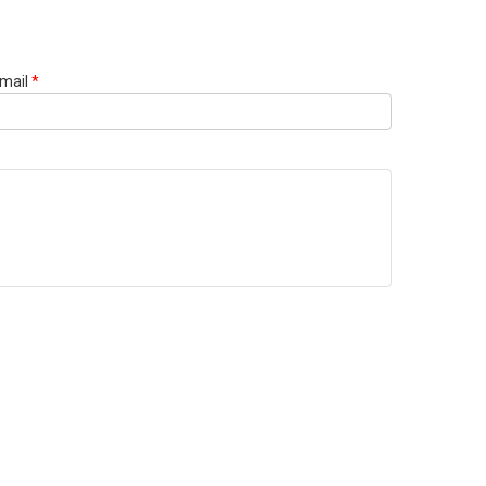
mail
*
Websi
URL