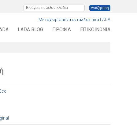
Εισάγετε τις λέξεις-κλειδιά
Μεταχειρισμένα ανταλλακτικά LADA
LADA
LADA BLOG
ΠΡΟΦΊΛ
ΕΠΙΚΟΙΝΩΝΊΑ
ή
00cc
ginal