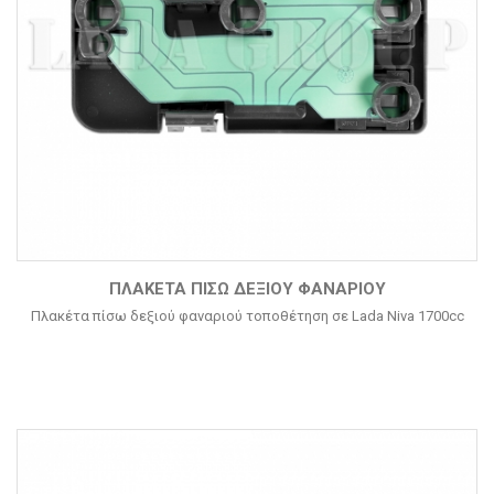
ΠΛΑΚΈΤΑ ΠΊΣΩ ΔΕΞΙΟΎ ΦΑΝΑΡΙΟΎ
Πλακέτα πίσω δεξιού φαναριού τοποθέτηση σε Lada Niva 1700cc