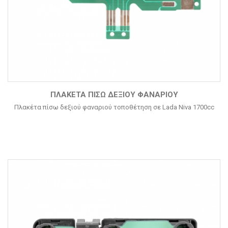
ΠΛΑΚΈΤΑ ΠΊΣΩ ΔΕΞΙΟΎ ΦΑΝΑΡΙΟΎ
Πλακέτα πίσω δεξιού φαναριού τοποθέτηση σε Lada Niva 1700cc