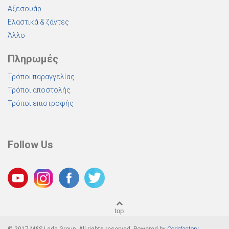
Αξεσουάρ
Ελαστικά & ζάντες
Άλλο
Πληρωμές
Τρόποι παραγγελίας
Τρόποι αποστολής
Τρόποι επιστροφής
Follow Us
top
© 2017 M&S Lada Group. All rights reserved. Powered by
Codefactory
.