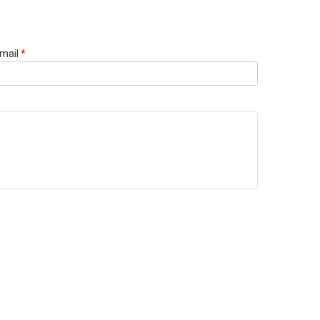
mail
*
Websi
URL