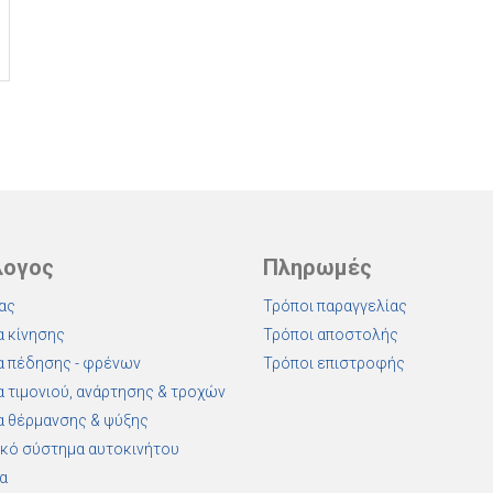
λογος
Πληρωμές
ας
Τρόποι παραγγελίας
 κίνησης
Τρόποι αποστολής
 πέδησης - φρένων
Τρόποι επιστροφής
 τιμονιού, ανάρτησης & τροχών
 θέρμανσης & ψύξης
κό σύστημα αυτοκινήτου
α