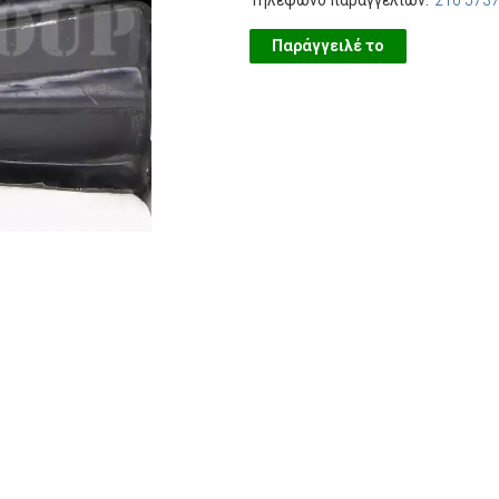
Τηλέφωνο παραγγελιών:
210 573
Παράγγειλέ το