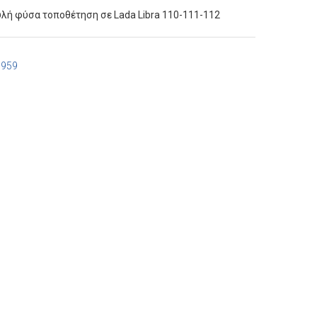
λή φύσα τοποθέτηση σε Lada Libra 110-111-112
7959