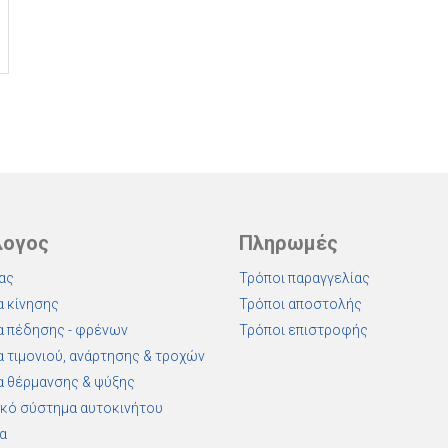
λογος
Πληρωμές
ας
Τρόποι παραγγελίας
 κίνησης
Τρόποι αποστολής
 πέδησης - φρένων
Τρόποι επιστροφής
 τιμονιού, ανάρτησης & τροχών
 θέρμανσης & ψύξης
κό σύστημα αυτοκινήτου
α