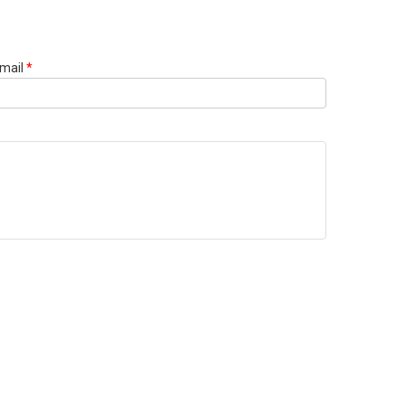
mail
*
Websi
URL