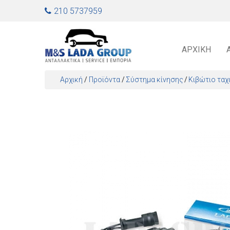
Jump to navigation
210 5737959
ΑΡΧΙΚΉ
Αρχική
/
Προϊόντα
/
Σύστημα κίνησης
Κιβώτιο ταχ