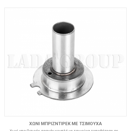
XΩΝΊ ΜΠΡΙΖΝΤΙΡΈΚ ΜΕ ΤΣΙΜΟΎΧΑ
Xωνί μπριζντιρέκ σασμάν κομπλέ με τσιμούχα τοποθέτηση σε ...