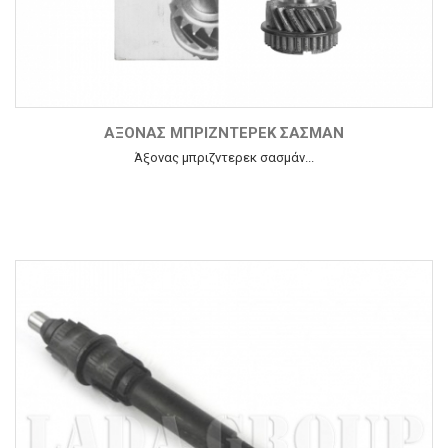
ΆΞΟΝΑΣ ΜΠΡΙΖΝΤΕΡΕΚ ΣΑΣΜΆΝ
Άξονας μπριζντερεκ σασμάν...