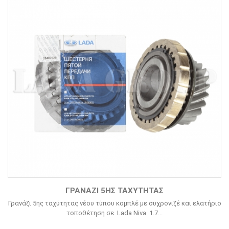
ΓΡΑΝΆΖΙ 5ΗΣ ΤΑΧΎΤΗΤΑΣ
Γρανάζι 5ης ταχύτητας νέου τύπου κομπλέ με συχρονιζέ και ελατήριο
τοποθέτηση σε Lada Niva 1.7...