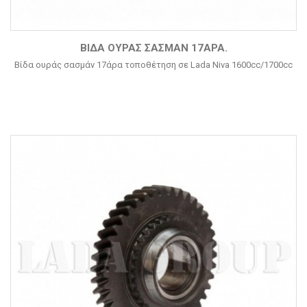
ΒΊΔΑ ΟΥΡΆΣ ΣΑΣΜΆΝ 17ΆΡΑ.
Βίδα ουράς σασμάν 17άρα τοποθέτηση σε Lada Niva 1600cc/1700cc