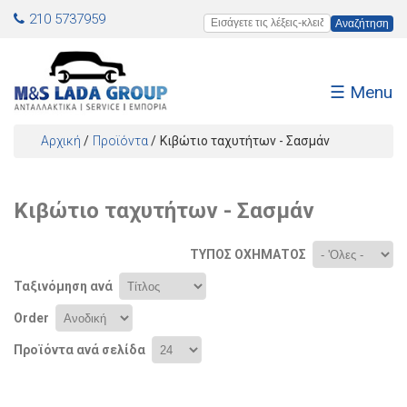
Jump to navigation
210 5737959
Εισάγετε τις λέξεις-κλειδιά
☰ Menu
Αρχική
/
Προϊόντα
/
Κιβώτιο ταχυτήτων - Σασμάν
Είστε εδώ
Κιβώτιο ταχυτήτων - Σασμάν
ΤΎΠΟΣ ΟΧΉΜΑΤΟΣ
Ταξινόμηση ανά
Order
Προϊόντα ανά σελίδα
Σελίδες