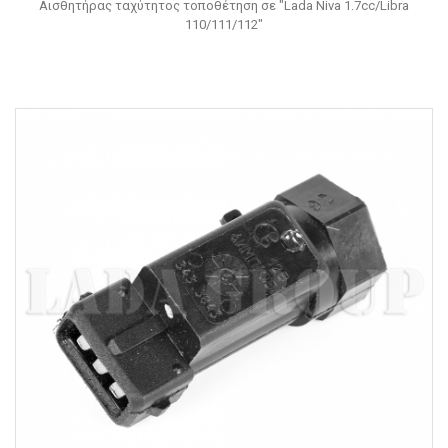
Αισθητήρας ταχύτητος τοποθέτηση σε "Lada Niva 1.7cc/Libra
110/111/112"