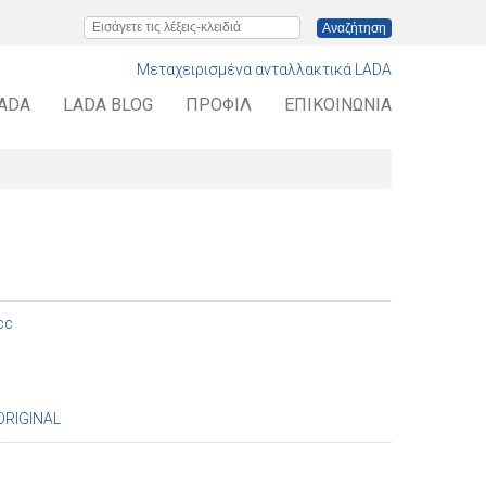
Εισάγετε τις λέξεις-κλειδιά
Μεταχειρισμένα ανταλλακτικά LADA
LADA
LADA BLOG
ΠΡΟΦΊΛ
ΕΠΙΚΟΙΝΩΝΊΑ
cc
ORIGINAL