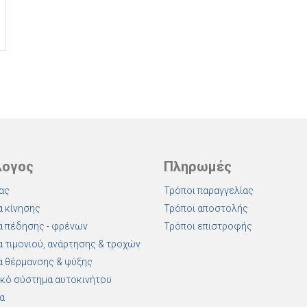
λογος
Πληρωμές
ας
Τρόποι παραγγελίας
 κίνησης
Τρόποι αποστολής
 πέδησης - φρένων
Τρόποι επιστροφής
 τιμονιού, ανάρτησης & τροχών
 θέρμανσης & ψύξης
κό σύστημα αυτοκινήτου
α