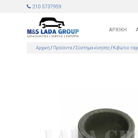
Jump to navigation
210 5737959
ΑΡΧΙΚΉ
Αρχική
/
Προϊόντα
/
Σύστημα κίνησης
Κιβώτιο ταχ