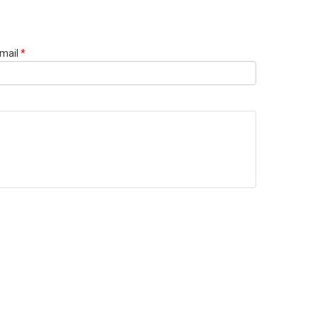
mail
*
Websi
URL