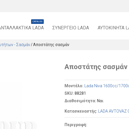
CATALOG
ΑΝΤΑΛΛΑΚΤΙΚΆ LADA
ΣΥΝΕΡΓΕΊΟ LADA
ΑΥΤΟΚΊΝΗΤΑ 
υτήτων - Σασμάν
Αποστάτης σασμάν
Αποστάτης σασμάν
Μοντέλο:
Lada Niva 1600cc/1700
SKU:
88281
Διαθεσιμότητα:
Ναι
Κατασκευαστής:
LADA AVTOVAZ 
Περιγραφή: