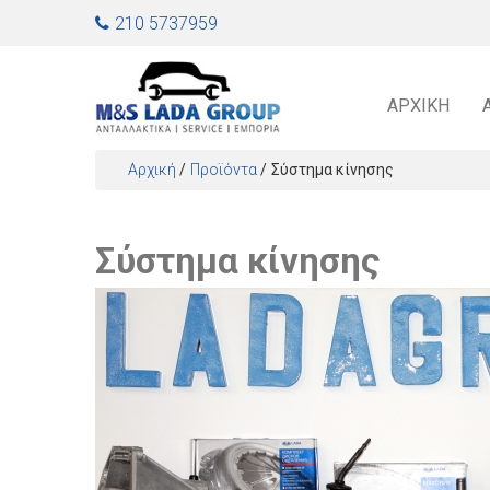
Jump to navigation
210 5737959
ΑΡΧΙΚΉ
Αρχική
/
Προϊόντα
/
Σύστημα κίνησης
Είστε εδώ
Σύστημα κίνησης