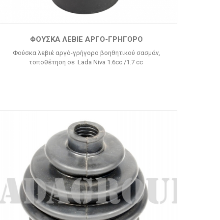
ΦΟΎΣΚΑ ΛΕΒΙΈ ΑΡΓΌ-ΓΡΉΓΟΡΟ
Φούσκα λεβιέ αργό-γρήγορο βοηθητικού σασμάν,
τοποθέτηση σε Lada Niva 1.6cc /1.7 cc