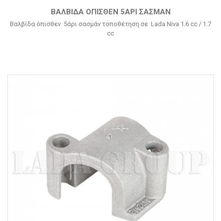
ΒΑΛΒΊΔΑ ΌΠΙΣΘΕΝ 5ΆΡΙ ΣΑΣΜΆΝ
Βαλβίδα όπισθεν 5άρι σασμάν τοποθέτηση σε Lada Niva 1.6 cc / 1.7
cc