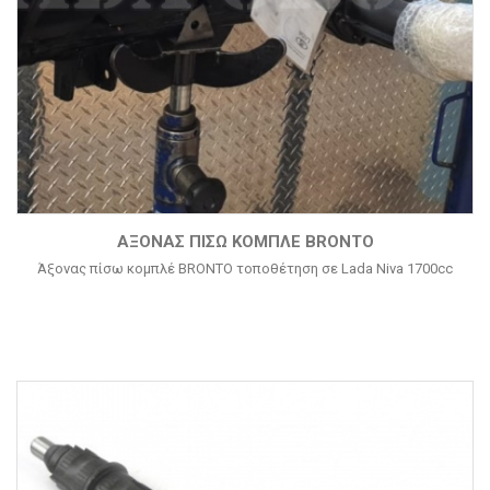
ΆΞΟΝΑΣ ΠΊΣΩ ΚΟΜΠΛΈ BRONTO
Άξονας πίσω κομπλέ BRONTO τοποθέτηση σε Lada Niva 1700cc