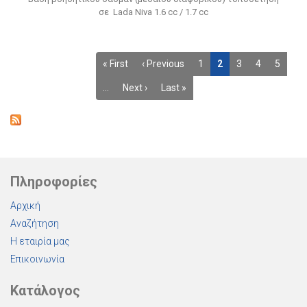
σε Lada Niva 1.6 cc / 1.7 cc
« First
‹ Previous
1
2
3
4
5
…
Next ›
Last »
Πληροφορίες
Αρχική
Αναζήτηση
Η εταιρία μας
Επικοινωνία
Κατάλογος