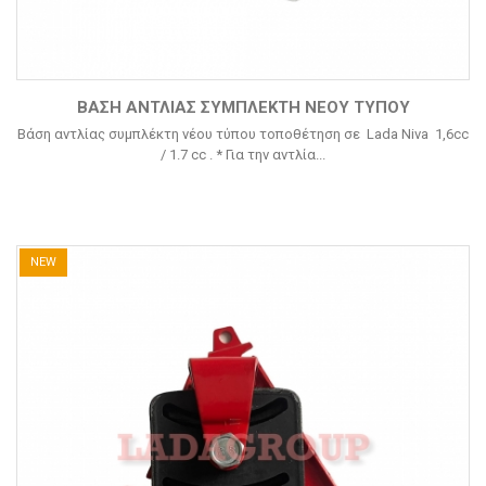
ΒΆΣΗ ΑΝΤΛΊΑΣ ΣΥΜΠΛΈΚΤΗ ΝΈΟΥ ΤΎΠΟΥ
Βάση αντλίας συμπλέκτη νέου τύπου τοποθέτηση σε Lada Niva 1,6cc
/ 1.7 cc . * Για την αντλία...
NEW