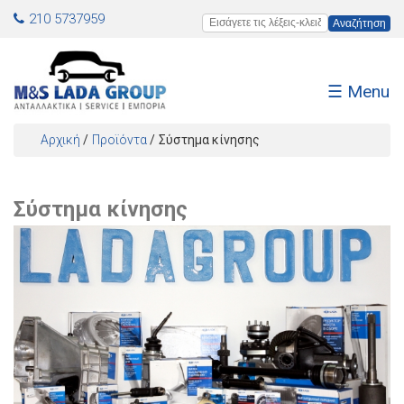
Jump to navigation
210 5737959
Εισάγετε τις λέξεις-κλειδιά
☰ Menu
Αρχική
/
Προϊόντα
/
Σύστημα κίνησης
Είστε εδώ
Σύστημα κίνησης