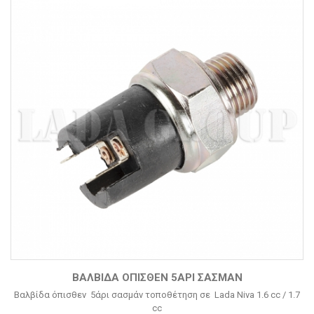
ΒΑΛΒΊΔΑ ΌΠΙΣΘΕΝ 5ΆΡΙ ΣΑΣΜΆΝ
Βαλβίδα όπισθεν 5άρι σασμάν τοποθέτηση σε Lada Niva 1.6 cc / 1.7
cc