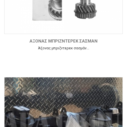
ΆΞΟΝΑΣ ΜΠΡΙΖΝΤΕΡΕΚ ΣΑΣΜΆΝ
Άξονας μπριζντερεκ σασμάν...